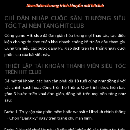
Xem thêm chương trình khuyến mãi hitclub
CHỈ DẪN NHẬP CUỘC SĂN THƯỞNG SIÊU
TỐC TẠI NỀN TẢNG HITCLUB
Cổng game
Hit club
đã đơn giản hóa trong mọi thao tác, tạo điều
kiện cho người chơi triển khai nhanh chóng kể từ lần đầu tham gia.
Cùng tìm hiểu các bước đăng ký, giao dịch trên hệ thống ngay dưới
phần sau của bài viết này.
THIẾT LẬP TÀI KHOẢN THÀNH VIÊN SIÊU TỐC
TRÊN HIT CLUB
Để mở tài khoản, các bạn cần phải đủ 18 tuổi cũng như đồng ý với
các chính sách hoạt động trên hệ thống. Quy trình thực hiện bao
gồm 3 bước triển khai đơn giản, đồng bộ trên mọi nền tảng như
sau:
Bước 1. Truy cập vào phần mềm hoặc website
Hitclub
chính thống
→ Chọn “Đăng ký” ngay trên trang chủ màn hình.
Bước 2. Người chơi lúc này sẽ cần phải nhập đủ các thông tin trên