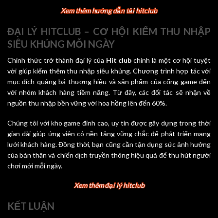
Xem thêm hướng dẫn tải hitclub
ĐẠI LÝ HITCLUB – CƠ HỘI KIẾM THU NHẬP
SIÊU KHỦNG MỖI NGÀY
Chính thức trở thành đại lý của
Hit club
chính là một cơ hội tuyệt
vời giúp kiếm thêm thu nhập siêu khủng. Chương trình hợp tác với
mục đích quảng bá thương hiệu và sản phẩm của cổng game đến
với nhóm khách hàng tiềm năng. Từ đây, các đối tác sẽ nhận về
nguồn thu nhập bền vững với hoa hồng lên đến 60%.
Chúng tôi với kho game đỉnh cao, uy tín được gây dựng trong thời
gian dài giúp ứng viên có nền tảng vững chắc để phát triển mạng
lưới khách hàng. Đồng thời, bạn cũng cần tận dụng sức ảnh hưởng
của bản thân và chiến dịch truyền thông hiệu quả để thu hút người
chơi mới mỗi ngày.
Xem thêm đại lý hitclub
KẾT LUẬN