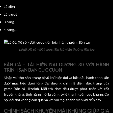
Lô xiên
Lô trượt
3 càng
4 càng,…
Lô đề, Xổ số – Đặt cược tiện lợi, nhận thưởng liền tay
BẮN CÁ – TÁI HIỆN ĐẠI DƯƠNG 3D VỚI HÀNH
TRÌNH SĂN BẮN CỰC CUỐN
Nhập vai thợ săn, trang bị vũ khí hiện đại và bắt đầu hành trình săn
đuổi mục tiêu dưới lòng đại dương chính là điểm đặc trưng của
game Bắn cá
Hitclub
. Mỗi trò chơi đều được phát triển với cốt
truyện thú vị, tính năng mới lạ cùng tỷ lệ thanh toán cực khủng. Cơ
hội đổi đời không còn quá xa vời với mọi thành viên khi đến đây.
CHÍNH SÁCH KHUYẾN MÃI KHỦNG GIÚP GIA