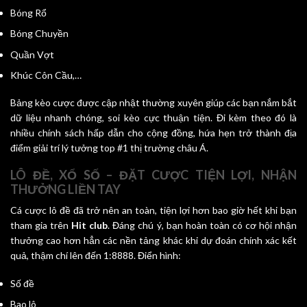
Bóng Rổ
Bóng Chuyền
Quần Vợt
Khúc Côn Cầu,…
Bảng kèo cược được cập nhật thường xuyên giúp các bạn nắm bắt
dữ liệu nhanh chóng, soi kèo cực thuận tiện. Đi kèm theo đó là
nhiều chính sách hấp dẫn cho cộng đồng, hứa hẹn trở thành địa
điểm giải trí lý tưởng top #1 thị trường châu Á.
LÔ ĐỀ, XỔ SỐ – ĐẶT CƯỢC TIỆN LỢI, NHẬN
THƯỞNG LIỀN TAY
Cá cược lô đề đã trở nên an toàn, tiện lợi hơn bao giờ hết khi bạn
tham gia trên
Hit club
. Đáng chú ý, bạn hoàn toàn có cơ hội nhận
thưởng cao hơn hẳn các nền tảng khác khi dự đoán chính xác kết
quả, thậm chí lên đến 1:8888. Điển hình:
Số đề
Bao lô