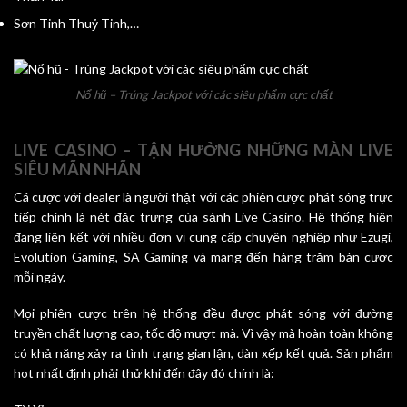
Sơn Tinh Thuỷ Tinh,…
Nổ hũ – Trúng Jackpot với các siêu phẩm cực chất
LIVE CASINO – TẬN HƯỞNG NHỮNG MÀN LIVE
SIÊU MÃN NHÃN
Cá cược với dealer là người thật với các phiên cược phát sóng trực
tiếp chính là nét đặc trưng của sảnh Live Casino. Hệ thống hiện
đang liên kết với nhiều đơn vị cung cấp chuyên nghiệp như Ezugi,
Evolution Gaming, SA Gaming và mang đến hàng trăm bàn cược
mỗi ngày.
Mọi phiên cược trên hệ thống đều được phát sóng với đường
truyền chất lượng cao, tốc độ mượt mà. Vì vậy mà hoàn toàn không
có khả năng xảy ra tình trạng gian lận, dàn xếp kết quả. Sản phẩm
hot nhất định phải thử khi đến đây đó chính là: