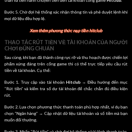
thân và tiến hành chuyển tiền đến tài khoản cổng game
Hitclub
.
Bước 5. Chờ đợi hệ thống xác nhận thông tin và phê duyệt lệnh khi
mọi dữ liệu đều hợp lệ.
Xem thêm phương thức nạp tiền hitclub
THAO TÁC RÚT TIỀN VỀ TÀI KHOẢN CỦA NGƯỜI
CHƠI ĐÚNG CHUẨN
Sau cùng, khi bạn đã thành công rực rỡ và thu hoạch được chiến lợi
phẩm xứng đáng trên cổng game thì có thể trực tiếp yêu cầu rút
tiền về tài khoản. Cụ thể:
Bước 1. Truy cập vào tài khoản
Hitclub
→ Điều hướng đến mục
“Rút tiền” và kiểm tra số dư tài khoản để chắc chắn đủ điều kiện
rút.
Bước 2. Lựa chọn phương thức thanh toán phù hợp nhất, ví dụ bạn
chọn “Ngân hàng” → Cập nhật dữ liệu tài khoản và số tiền mà bạn
muốn đổi thưởng.
Bước 3. Nhấn “Rút tiền” và chờ đợi hệ thống xử lý lệnh thanh toán,