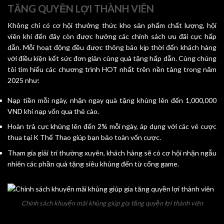
TĂNG QUYỀN LỢI THÀNH VIÊN
Không chỉ có cơ hội thưởng thức kho sản phẩm chất lượng, hội
viên khi đến đây còn được hưởng các chính sách ưu đãi cực hấp
dẫn. Mỗi hoạt động đều được thông báo kịp thời đến khách hàng
với điều kiện kết sức đơn giản cùng quà tặng hấp dẫn. Cùng chúng
tôi tìm hiểu các chương trình HOT nhất trên nền tảng trong năm
2025 như:
Nạp tiền mỗi ngày, nhận ngay quà tặng khủng lên đến 1,000,000
VND khi nạp vốn qua thẻ cào.
Hoàn trả cực khủng lên đến 2% mỗi ngày, áp dụng với các vé cược
thua tại K Thể Thao giúp bạn bảo toàn vốn cược.
Tham gia giải trí thường xuyên, khách hàng sẽ có cơ hội nhận ngẫu
nhiên các phần quà tặng siêu khủng đến từ cổng game.
Chính sách khuyến mãi khủng giúp gia tăng quyền lợi thành viên