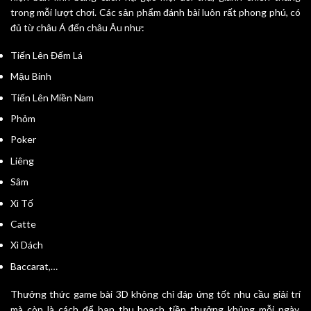
trong mỗi lượt chơi. Các sản phẩm đánh bài luôn rất phong phú, có
đủ từ châu Á đến châu Âu như:
Tiến Lên Đếm Lá
Mậu Binh
Tiến Lên Miền Nam
Phỏm
Poker
Liêng
Sâm
Xì Tố
Catte
Xì Dách
Baccarat,…
Thưởng thức game bài 3D không chỉ đáp ứng tốt nhu cầu giải trí
mà còn là cách để bạn thu hoạch tiền thưởng khủng mỗi ngày.