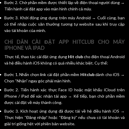
Bước 2. Chờ phần mềm được thiết lập về điện thoại người dùng →
Tiến hành cài đặt app vào màn hình chính cả máy.
Bước 3. Khởi động ứng dụng trên máy Android → Cuối cùng, bạn
có thể nhập cuộc săn thưởng tương tự website sau khi truy cập
vào tài khoản của mình.
CHỈ DẪN CÀI ĐẶT APP HITCLUB CHO MÁY
IPHONE VÀ IPAD
Thực tế, thao tác cài đặt ứng dụng
Hit club
cho điện thoại Android
và hệ điều hành iOS không có quá nhiều khác biệt. Cụ thể:
Bước 1. Nhấn chọn link cài đặt phần mềm
Hitclub
dành cho iOS →
Chọn “Nhận” ngay góc phải màn hình.
Bước 2. Tiến hành xác thực Face ID hoặc mật khẩu iCloud trên
iPhone / iPad để xác nhận tải app → Kế tiếp, bạn chờ phần mềm
được cài đặt về máy thành công.
Bước 3. Kích hoạt ứng dụng đã được tải về hệ điều hành iOS →
Thực hiện “Đăng nhập” hoặc “Đăng ký” nếu chưa có tài khoản và
giải trí giống hệt với phiên bản website.